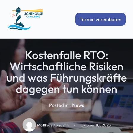
Skip
Termin vereinbaren
to
content
Kostenfalle RTO:
Wirtschaftliche Risiken
und was Führungskräfte
dagegen tun können
Posted in :
News
Matthias Augustin
Oktober 10, 2025